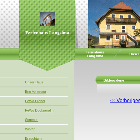
Ferienhaus Langsima
Ferienhaus
Unser
Langsima
Bildergalerie
Unser Haus
Ihre Vermieter
<< Vorheriges
FeWo Preber
FeWo Dockneralm
Sommer
Winter
Brauchtum